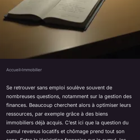
Accueil
›
Immobilier
IMMOBILIER
Chômage et revenus locatifs :
Se retrouver sans emploi soulève souvent de
nombreuses questions, notamment sur la gestion des
ce qu'il faut savoir sur le
finances. Beaucoup cherchent alors à optimiser leurs
cumul en france
ressources, par exemple grâce à des biens
immobiliers déjà acquis. C’est ici que la question du
Louise
•
19 janvier 2026
•
6 min de lecture
cumul revenus locatifs et chômage prend tout son