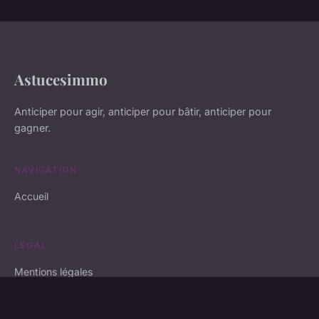
Astucesimmo
Anticiper pour agir, anticiper pour bâtir, anticiper pour
gagner.
NAVIGATION
Accueil
LÉGAL
Mentions légales
Contact