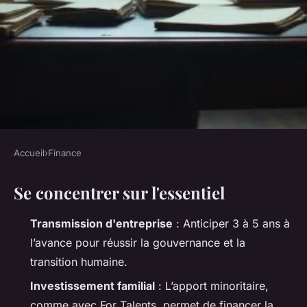
Accueil
›
Finance
FINANCE
Se concentrer sur l'essentiel
Accompagnement dans la
transmission d'entreprises
Transmission d'entreprise
: Anticiper 3 à 5 ans à
familiales
l’avance pour réussir la gouvernance et la
transition humaine.
Imran
•
11/05/2026 16:39
•
8 min de lecture
Investissement familial
: L’apport minoritaire,
comme avec For Talents, permet de financer la