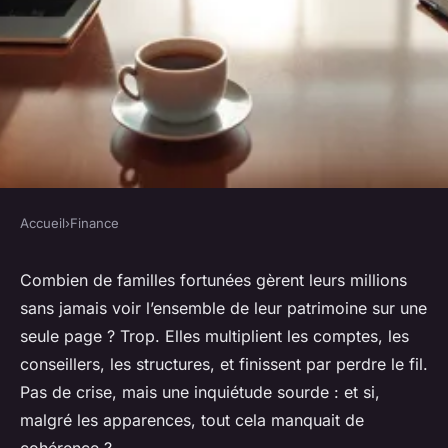
Accueil
›
Finance
FINANCE
Comment un family office à
Combien de familles fortunées gèrent leurs millions
sans jamais voir l’ensemble de leur patrimoine sur une
Genève optimise votre
seule page ? Trop. Elles multiplient les comptes, les
patrimoine
conseillers, les structures, et finissent par perdre le fil.
Pas de crise, mais une inquiétude sourde : et si,
Imran
•
21/04/2026 11:41
•
10 min de lecture
malgré les apparences, tout cela manquait de