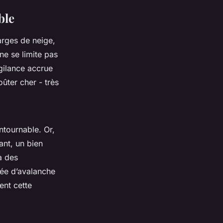
ble
arges de neige,
ne se limite pas
igilance accrue
ûter cher - très
tournable. Or,
ant, un bien
à des
lée d’avalanche
ent cette