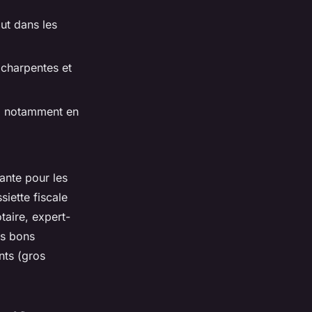
out dans les
s charpentes et
s, notamment en
ante pour les
siette fiscale
taire, expert-
es bons
nts (gros