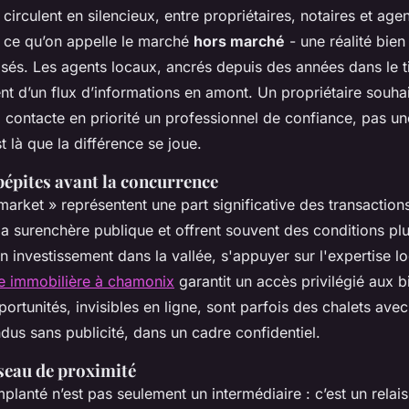
 circulent en silencieux, entre propriétaires, notaires et age
t ce qu’on appelle le marché
hors marché
- une réalité bie
isés. Les agents locaux, ancrés depuis des années dans le ti
ent d’un flux d’informations en amont. Un propriétaire souha
l contacte en priorité un professionnel de confiance, pas u
t là que la différence se joue.
pépites avant la concurrence
market » représentent une part significative des transactio
la surenchère publique et offrent souvent des conditions pl
n investissement dans la vallée, s'appuyer sur l'expertise l
e immobilière à chamonix
garantit un accès privilégié aux b
rtunités, invisibles en ligne, sont parfois des chalets avec
dus sans publicité, dans un cadre confidentiel.
éseau de proximité
planté n’est pas seulement un intermédiaire : c’est un relai