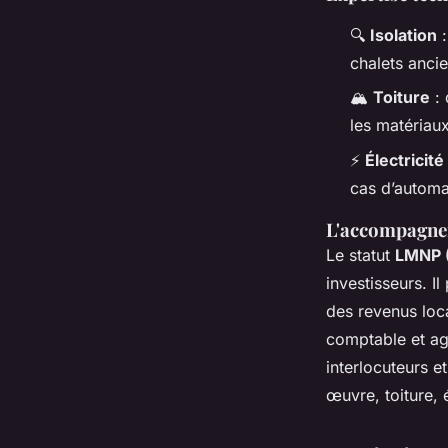
🔍
Isolation
:
chalets ancie
🏔️
Toiture
: 
les matériaux 
⚡
Électricité
cas d’automat
L'accompagnem
Le statut
LMNP (
investisseurs. Il
des revenus loca
comptable et ag
interlocuteurs 
œuvre, toiture,