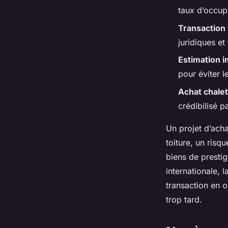
Dulce
•
26/05/2026 17:49
•
10 min de lecture
taux d’occup
Transaction
juridiques e
Estimation 
pour éviter l
Achat chale
crédibilisé 
Un projet d’ach
toiture, un risq
biens de presti
internationale, 
transaction en o
trop tard.