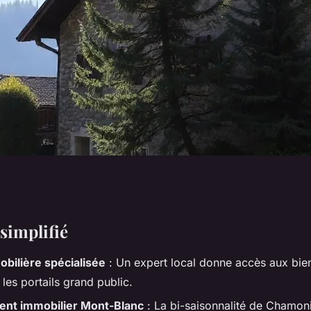
er pour une agence
simplifié
bilière spécialisée
: Un expert local donne accès aux bi
monix
r les portails grand public.
ent immobilier Mont-Blanc
: La bi-saisonnalité de Chamon