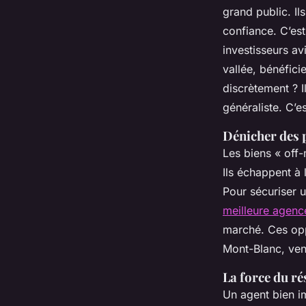
grand public. Ils
confiance. C’es
investisseurs av
vallée, bénéfici
discrètement ? I
généraliste. C’es
Dénicher des 
Les biens « off-
Ils échappent à 
Pour sécuriser u
meilleure agenc
marché. Ces oppo
Mont-Blanc, ven
La force du r
Un agent bien im