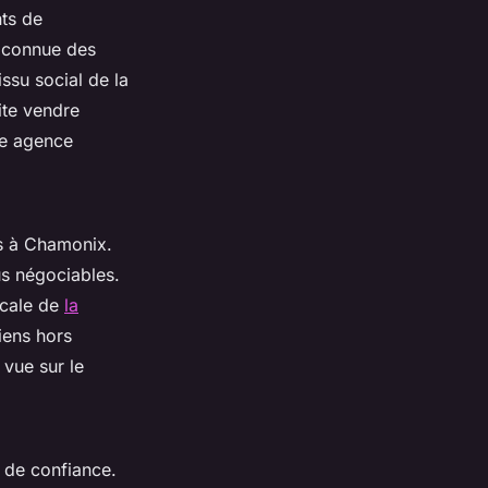
nts de
n connue des
ssu social de la
ite vendre
ne agence
ns à Chamonix.
us négociables.
ocale de
la
iens hors
 vue sur le
s de confiance.