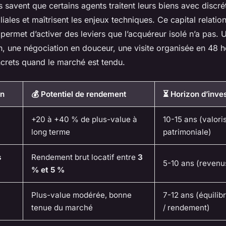
s savent que certains agents traitent leurs biens avec discré
iliales et maîtrisent les enjeux techniques. Ce capital relati
permet d’activer des leviers que l’acquéreur isolé n’a pas. 
 une négociation en douceur, une visite organisée en 48 h
crets quand le marché est tendu.
en
💰 Potentiel de rendement
⏳ Horizon d’inve
+20 à +40 % de plus-value à
10-15 ans (valori
long terme
patrimoniale)
s
Rendement brut locatif entre
3
5-10 ans (revenus
% et 5 %
Plus-value modérée, bonne
7-12 ans (équilibr
tenue du marché
/ rendement)