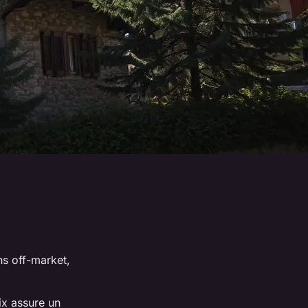
ens
off-market
,
ix assure un