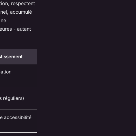
tion, respectent
onnel, accumulé
Une
eures - autant
stissement
sation
 réguliers)
e accessibilité