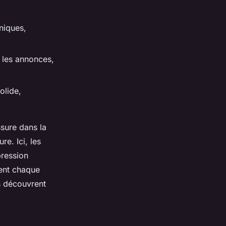
niques,
r les annonces,
olide,
sure dans la
re. Ici, les
pression
ment chaque
s découvrent